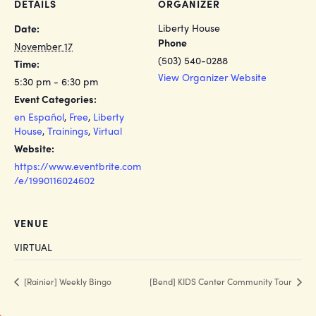
DETAILS
ORGANIZER
Liberty House
Date:
Phone
November 17
(503) 540-0288
Time:
View Organizer Website
5:30 pm - 6:30 pm
Event Categories:
en Español
,
Free
,
Liberty
House
,
Trainings
,
Virtual
Website:
https://www.eventbrite.com
/e/1990116024602
VENUE
VIRTUAL
[Rainier] Weekly Bingo
[Bend] KIDS Center Community Tour