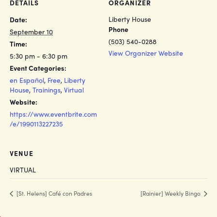
DETAILS
ORGANIZER
Liberty House
Date:
Phone
September 10
(503) 540-0288
Time:
View Organizer Website
5:30 pm - 6:30 pm
Event Categories:
en Español
,
Free
,
Liberty
House
,
Trainings
,
Virtual
Website:
https://www.eventbrite.com
/e/1990113227235
VENUE
VIRTUAL
[St. Helens] Café con Padres
[Rainier] Weekly Bingo